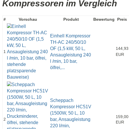
Kompressoren im Vergleich
#
Vorschau
Produkt
Bewertung
Preis
Einhell Kompressor
TH-AC 240/50/10
OF (1,5 kW, 50 L,
144,93
1
EUR
Ansaugleistung 240
l /min, 10 bar,
ölfrei,...
Scheppach
Kompressor HC51V
(1500W, 50 L, 10
159,00
2
bar, Ansaugleistung
EUR
220 l/min,