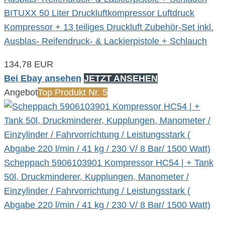
BITUXX 50 Liter Druckluftkompressor Luftdruck
Kompressor + 13 teiliges Druckluft Zubehör-Set inkl.
Ausblas- Reifendruck- & Lackierpistole + Schlauch
134,78 EUR
Bei Ebay ansehen
JETZT ANSEHEN
Angebot
Top Produkt Nr. 5
Scheppach 5906103901 Kompressor HC54 | + Tank
50l, Druckminderer, Kupplungen, Manometer /
Einzylinder / Fahrvorrichtung / Leistungsstark (
Abgabe 220 l/min / 41 kg / 230 V/ 8 Bar/ 1500 Watt)