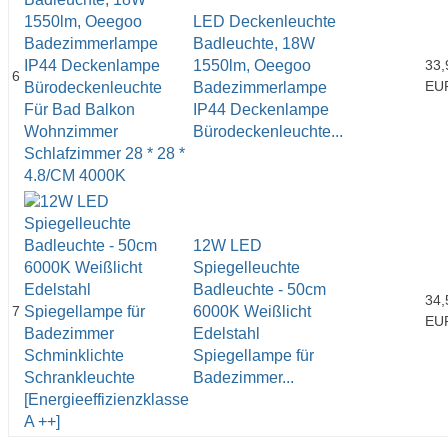
LED Deckenleuchte
Badleuchte, 18W
1550lm, Oeegoo
33,
6
EU
Badezimmerlampe
IP44 Deckenlampe
Bürodeckenleuchte...
12W LED
Spiegelleuchte
Badleuchte - 50cm
34,
7
6000K Weißlicht
EU
Edelstahl
Spiegellampe für
Badezimmer...