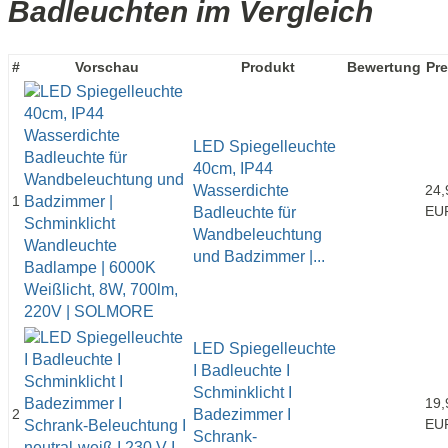
Badleuchten im Vergleich
#
Vorschau
Produkt
Bewertung
Pre
LED Spiegelleuchte
40cm, IP44
Wasserdichte
24,
1
EU
Badleuchte für
Wandbeleuchtung
und Badzimmer |...
LED Spiegelleuchte
I Badleuchte I
Schminklicht I
19,
2
Badezimmer I
EU
Schrank-