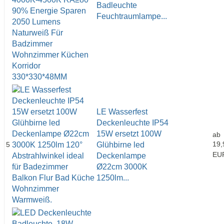
Badleuchte
Feuchtraumlampe...
LE Wasserfest
Deckenleuchte IP54
15W ersetzt 100W
ab
19,
5
Glühbirne led
EU
Deckenlampe
Ø22cm 3000K
1250lm...