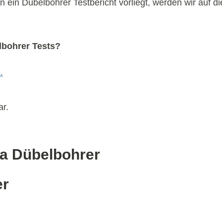
n ein Dübelbohrer Testbericht vorliegt, werden wir auf 
lbohrer Tests?
…
ar.
a Dübelbohrer
er