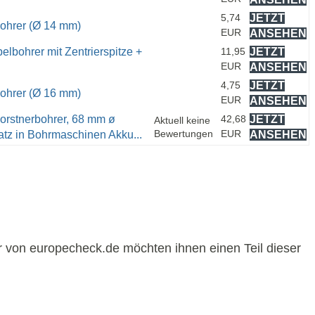
5,74
JETZT
bohrer (Ø 14 mm)
EUR
ANSEHEN
lbohrer mit Zentrierspitze +
11,95
JETZT
EUR
ANSEHEN
4,75
JETZT
bohrer (Ø 16 mm)
EUR
ANSEHEN
orstnerbohrer, 68 mm ø
42,68
JETZT
Aktuell keine
Bewertungen
EUR
atz in Bohrmaschinen Akku...
ANSEHEN
r von europecheck.de möchten ihnen einen Teil dieser