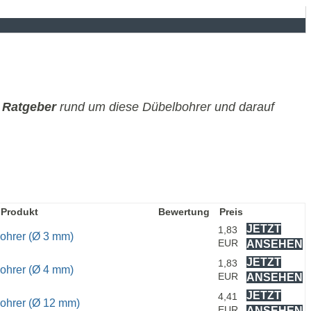
r
Ratgeber
rund um diese Dübelbohrer und darauf
Produkt
Bewertung
Preis
JETZT
1,83
ohrer (Ø 3 mm)
EUR
ANSEHEN
JETZT
1,83
ohrer (Ø 4 mm)
EUR
ANSEHEN
JETZT
4,41
bohrer (Ø 12 mm)
EUR
ANSEHEN