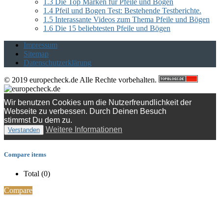
1.3
Die Top Marken für Pfeile und Bögen
1.4
Pfeil und Bogen Test: Bestehende Testberichte.
1.5
Interassante Videos zum Thema Pfeile und Bögen
1.6
Die 15 beliebtesten Pfeile und Bögen
Impressum
Sitemap
Datenschutzerklärung
© 2019 europecheck.de Alle Rechte vorbehalten.
Wir benutzen Cookies um die Nutzerfreundlichkeit der
Webseite zu verbessen. Durch Deinen Besuch
stimmst Du dem zu.
Weitere Informationen
Verstanden
Compare items
Total (
0
)
Compare