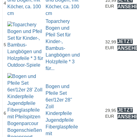
10,99
4
EUR
Köcher, ca. 100
ANSEH
cm
Toparchery
Bogen und
Pfeil Set für
Kinder-,
JETZT
32,99
5
EUR
Bambus-
ANSEH
Langbögen und
Holzpfeile * 3
für...
Bogen und
Pfeile Set
6er/12er 28"
Zoll
JETZT
29,95
6
Kinderpfeile
EUR
ANSEH
Jugendpfeile
Fiberglaspfeile
mit