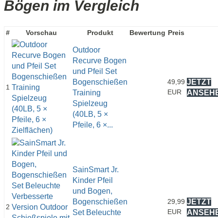
Bögen im Vergleich
#
Vorschau
Produkt
Bewertung
Preis
Outdoor
Recurve Bogen
und Pfeil Set
Bogenschießen
49,99
JETZT
1
EUR
Training
ANSEH
Spielzeug
(40LB, 5 ×
Pfeile, 6 ×...
SainSmart Jr.
Kinder Pfeil
und Bogen,
Bogenschießen
29,99
JETZT
2
EUR
Set Beleuchte
ANSEH