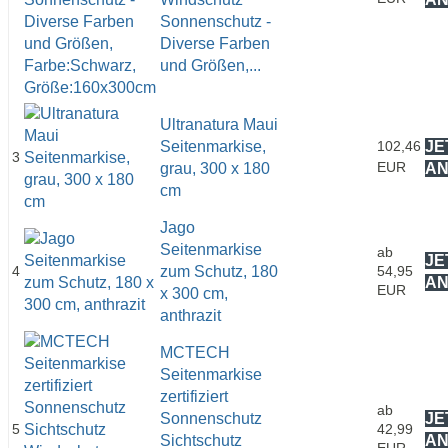
Sonnenschutz -
Diverse Farben
und Größen,...
Ultranatura Maui
Seitenmarkise,
102,46
JE
3
EUR
grau, 300 x 180
A
cm
Jago
Seitenmarkise
ab
JE
4
zum Schutz, 180
54,95
A
EUR
x 300 cm,
anthrazit
MCTECH
Seitenmarkise
zertifiziert
ab
Sonnenschutz
JE
5
42,99
Sichtschutz
A
EUR