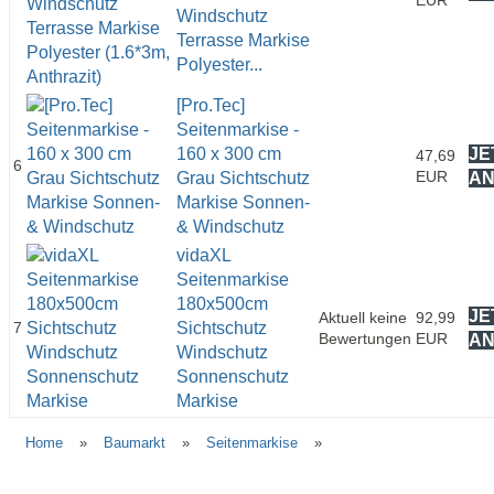
Windschutz
Terrasse Markise
Polyester...
[Pro.Tec]
Seitenmarkise -
160 x 300 cm
JE
47,69
6
EUR
Grau Sichtschutz
A
Markise Sonnen-
& Windschutz
vidaXL
Seitenmarkise
180x500cm
JE
Aktuell keine
92,99
7
Sichtschutz
Bewertungen
EUR
A
Windschutz
Sonnenschutz
Markise
Home
»
Baumarkt
»
Seitenmarkise
»