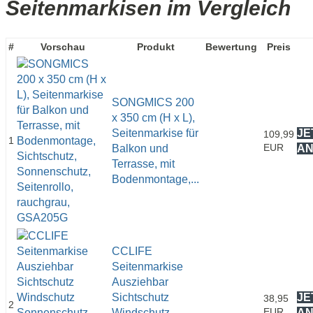
Seitenmarkisen im Vergleich
#
Vorschau
Produkt
Bewertung
Preis
SONGMICS 200
x 350 cm (H x L),
Seitenmarkise für
JE
109,99
1
EUR
Balkon und
A
Terrasse, mit
Bodenmontage,...
CCLIFE
Seitenmarkise
Ausziehbar
Sichtschutz
JE
38,95
2
EUR
Windschutz
A