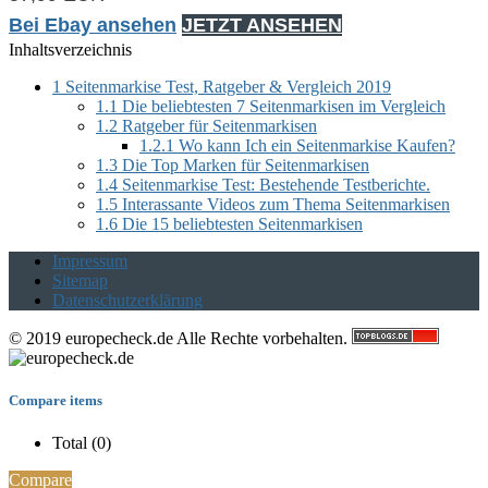
Bei Ebay ansehen
JETZT ANSEHEN
Inhaltsverzeichnis
1
Seitenmarkise Test, Ratgeber & Vergleich 2019
1.1
Die beliebtesten 7 Seitenmarkisen im Vergleich
1.2
Ratgeber für Seitenmarkisen
1.2.1
Wo kann Ich ein Seitenmarkise Kaufen?
1.3
Die Top Marken für Seitenmarkisen
1.4
Seitenmarkise Test: Bestehende Testberichte.
1.5
Interassante Videos zum Thema Seitenmarkisen
1.6
Die 15 beliebtesten Seitenmarkisen
Impressum
Sitemap
Datenschutzerklärung
© 2019 europecheck.de Alle Rechte vorbehalten.
Compare items
Total (
0
)
Compare