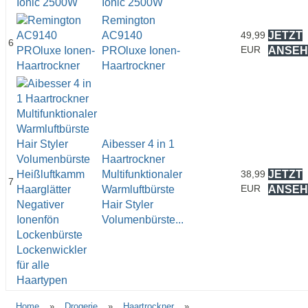
Ionic 2500W
Remington
AC9140
49,99
JETZT
6
EUR
PROluxe Ionen-
ANSEH
Haartrockner
Aibesser 4 in 1
Haartrockner
Multifunktionaler
38,99
JETZT
7
EUR
Warmluftbürste
ANSEH
Hair Styler
Volumenbürste...
Home
»
Drogerie
»
Haartrockner
»