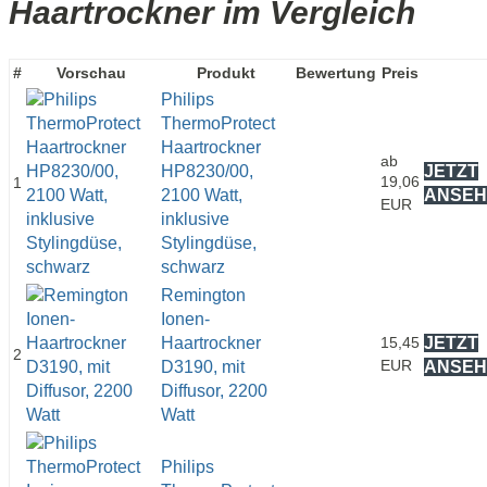
Haartrockner im Vergleich
#
Vorschau
Produkt
Bewertung
Preis
Philips
ThermoProtect
Haartrockner
ab
HP8230/00,
JETZT
19,06
1
2100 Watt,
ANSEH
EUR
inklusive
Stylingdüse,
schwarz
Remington
Ionen-
Haartrockner
15,45
JETZT
2
EUR
D3190, mit
ANSEH
Diffusor, 2200
Watt
Philips