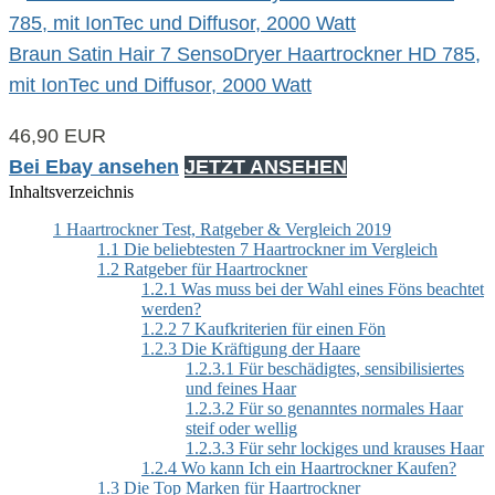
Braun Satin Hair 7 SensoDryer Haartrockner HD 785,
mit IonTec und Diffusor, 2000 Watt
46,90 EUR
Bei Ebay ansehen
JETZT ANSEHEN
Inhaltsverzeichnis
1
Haartrockner Test, Ratgeber & Vergleich 2019
1.1
Die beliebtesten 7 Haartrockner im Vergleich
1.2
Ratgeber für Haartrockner
1.2.1
Was muss bei der Wahl eines Föns beachtet
werden?
1.2.2
7 Kaufkriterien für einen Fön
1.2.3
Die Kräftigung der Haare
1.2.3.1
Für beschädigtes, sensibilisiertes
und feines Haar
1.2.3.2
Für so genanntes normales Haar
steif oder wellig
1.2.3.3
Für sehr lockiges und krauses Haar
1.2.4
Wo kann Ich ein Haartrockner Kaufen?
1.3
Die Top Marken für Haartrockner