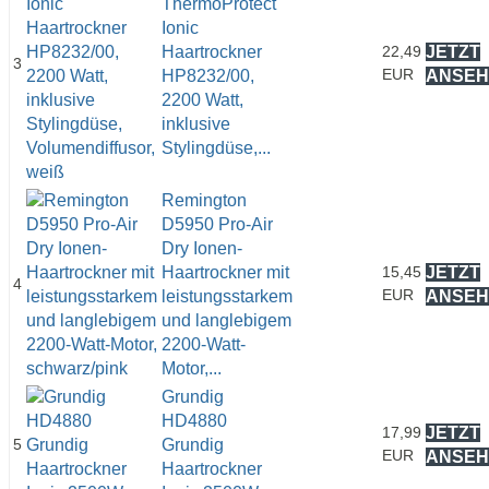
ThermoProtect
Ionic
Haartrockner
22,49
JETZT
3
EUR
HP8232/00,
ANSEH
2200 Watt,
inklusive
Stylingdüse,...
Remington
D5950 Pro-Air
Dry Ionen-
Haartrockner mit
15,45
JETZT
4
EUR
leistungsstarkem
ANSEH
und langlebigem
2200-Watt-
Motor,...
Grundig
HD4880
17,99
JETZT
5
Grundig
EUR
ANSEH
Haartrockner