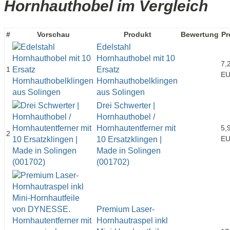
Hornhauthobel im Vergleich
#
Vorschau
Produkt
Bewertung
Pr
Edelstahl
Hornhauthobel mit 10
7,
1
Ersatz
E
Hornhauthobelklingen
aus Solingen
Drei Schwerter |
Hornhauthobel /
Hornhautentferner mit
5,
2
E
10 Ersatzklingen |
Made in Solingen
(001702)
Premium Laser-
Hornhautraspel inkl