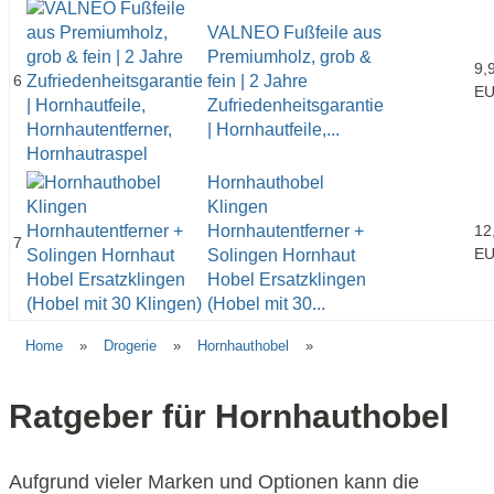
VALNEO Fußfeile aus
Premiumholz, grob &
9,
6
fein | 2 Jahre
E
Zufriedenheitsgarantie
| Hornhautfeile,...
Hornhauthobel
Klingen
Hornhautentferner +
12
7
E
Solingen Hornhaut
Hobel Ersatzklingen
(Hobel mit 30...
Home
»
Drogerie
»
Hornhauthobel
»
Ratgeber für Hornhauthobel
Aufgrund vieler Marken und Optionen kann die