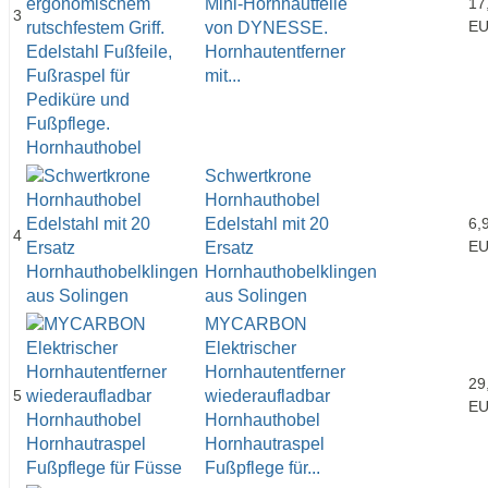
Mini-Hornhautfeile
17
3
E
von DYNESSE.
Hornhautentferner
mit...
Schwertkrone
Hornhauthobel
Edelstahl mit 20
6,
4
E
Ersatz
Hornhauthobelklingen
aus Solingen
MYCARBON
Elektrischer
Hornhautentferner
29
5
wiederaufladbar
E
Hornhauthobel
Hornhautraspel
Fußpflege für...