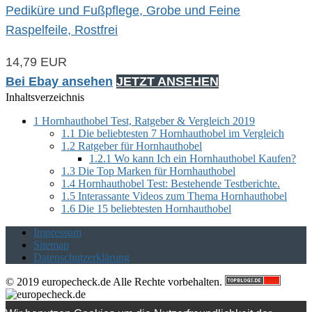
Pediküre und Fußpflege, Grobe und Feine
Raspelfeile, Rostfrei
14,79 EUR
Bei Ebay ansehen
JETZT ANSEHEN
Inhaltsverzeichnis
1
Hornhauthobel Test, Ratgeber & Vergleich 2019
1.1
Die beliebtesten 7 Hornhauthobel im Vergleich
1.2
Ratgeber für Hornhauthobel
1.2.1
Wo kann Ich ein Hornhauthobel Kaufen?
1.3
Die Top Marken für Hornhauthobel
1.4
Hornhauthobel Test: Bestehende Testberichte.
1.5
Interassante Videos zum Thema Hornhauthobel
1.6
Die 15 beliebtesten Hornhauthobel
Impressum
Sitemap
Datenschutzerklärung
© 2019 europecheck.de Alle Rechte vorbehalten.