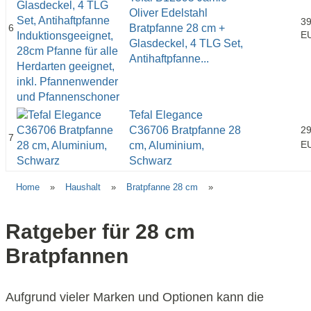
Oliver Edelstahl
39
6
Bratpfanne 28 cm +
E
Glasdeckel, 4 TLG Set,
Antihaftpfanne...
Tefal Elegance
C36706 Bratpfanne 28
29
7
E
cm, Aluminium,
Schwarz
Home
»
Haushalt
»
Bratpfanne 28 cm
»
Ratgeber für 28 cm
Bratpfannen
Aufgrund vieler Marken und Optionen kann die