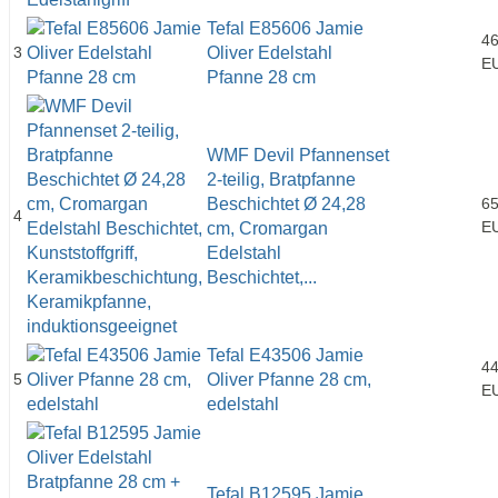
Tefal E85606 Jamie
46
3
Oliver Edelstahl
E
Pfanne 28 cm
WMF Devil Pfannenset
2-teilig, Bratpfanne
Beschichtet Ø 24,28
65
4
E
cm, Cromargan
Edelstahl
Beschichtet,...
Tefal E43506 Jamie
44
5
Oliver Pfanne 28 cm,
E
edelstahl
Tefal B12595 Jamie