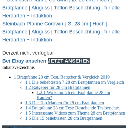
Steinbach Pfanne Cordwin | Ø: 28 cm | Hoch |
Bratpfanne | Aluguss | Teflon Beschichtung | für alle
Herdarten + Induktion
Derzeit nicht verfügbar
Bei Ebay ansehen
JETZT ANSEHEN
Inhaltsverzeichnis
1
Bratpfanne 28 cm Test, Ratgeber & Vergleich 2019
1.1
Die beliebtesten 7 28 cm Bratpfannen im Vergleich
1.2
Ratgeber für 28 cm Bratpfannen
1.2.1
Wo kann Ich ein Bratpfanne 28 cm
Kaufen?
1.3
Die Top Marken für 28 cm Bratpfannen
1.4
Bratpfanne 28 cm Test: Bestehende Testberichte.
1.5
Interassante Videos zum Thema 28 cm Bratpfannen
1.6
Die 15 beliebtesten 28 cm Bratpfannen
Impressum