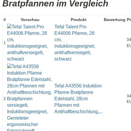
Bratpfannen im Vergleich
#
Vorschau
Produkt
Bewertung
Pr
Tefal Talent Pro
E44006 Pfanne, 28
cm,
34
1
E
induktionsgeeignet,
antihaftversiegelt,
schwarz
Tefal A43556 Induktion
Pfanne Bratpfanne
34
2
Edelstahl, 28cm
E
Pfannen mit
Antihaftbeschichtung,...