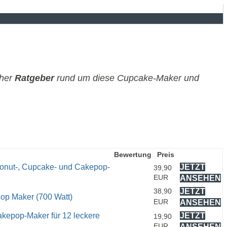
cher
Ratgeber
rund um diese Cupcake-Maker und
Bewertung
Preis
onut-, Cupcake- und Cakepop-
JETZT
39,90
EUR
ANSEHEN
38,90
JETZT
op Maker (700 Watt)
EUR
ANSEHEN
kepop-Maker für 12 leckere
JETZT
19,90
EUR
ANSEHEN