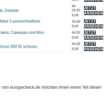
ab
JETZT
29,90
l. Zubehör
ANSEHEN
EUR
Maker 3 auswechselbare
JETZT
39,99
EUR
ANSEHEN
cakes, Cakepops und Mini-
44,50
JETZT
EUR
ANSEHEN
46,68
JETZT
 Donut, 800 W, schwarz
EUR
ANSEHEN
r von europecheck.de möchten ihnen einen Teil dieser