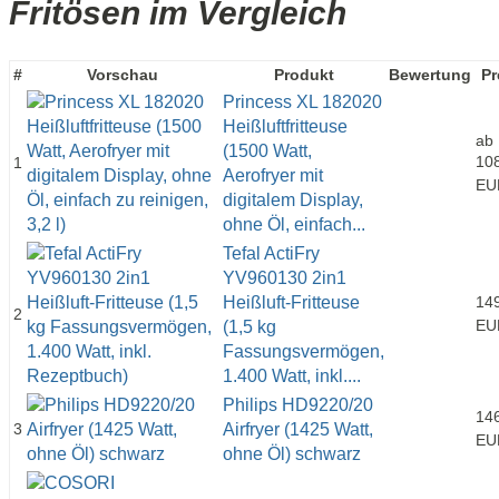
Fritösen im Vergleich
#
Vorschau
Produkt
Bewertung
Pr
Princess XL 182020
Heißluftfritteuse
ab
(1500 Watt,
10
1
Aerofryer mit
EU
digitalem Display,
ohne Öl, einfach...
Tefal ActiFry
YV960130 2in1
Heißluft-Fritteuse
14
2
EU
(1,5 kg
Fassungsvermögen,
1.400 Watt, inkl....
Philips HD9220/20
14
3
Airfryer (1425 Watt,
EU
ohne Öl) schwarz