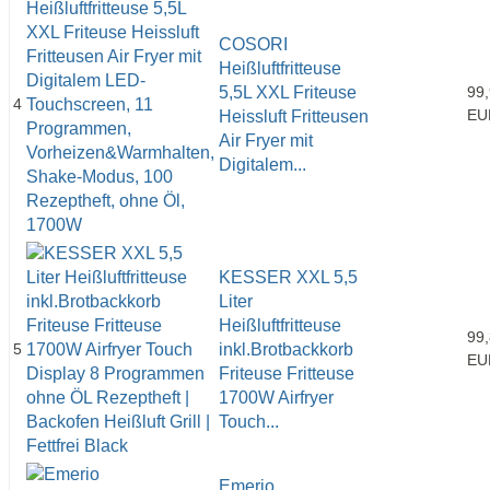
COSORI
Heißluftfritteuse
5,5L XXL Friteuse
99
4
EU
Heissluft Fritteusen
Air Fryer mit
Digitalem...
KESSER XXL 5,5
Liter
Heißluftfritteuse
99
5
inkl.Brotbackkorb
EU
Friteuse Fritteuse
1700W Airfryer
Touch...
Emerio