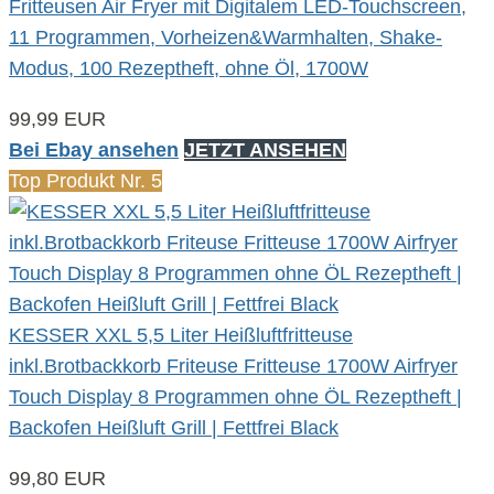
Fritteusen Air Fryer mit Digitalem LED-Touchscreen,
11 Programmen, Vorheizen&Warmhalten, Shake-
Modus, 100 Rezeptheft, ohne Öl, 1700W
99,99 EUR
Bei Ebay ansehen
JETZT ANSEHEN
Top Produkt Nr. 5
KESSER XXL 5,5 Liter Heißluftfritteuse
inkl.Brotbackkorb Friteuse Fritteuse 1700W Airfryer
Touch Display 8 Programmen ohne ÖL Rezeptheft |
Backofen Heißluft Grill | Fettfrei Black
99,80 EUR