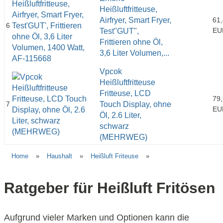
Heißluftfritteuse,
Airfryer, Smart Fryer,
61
6
EU
Test"GUT",
Frittieren ohne Öl,
3,6 Liter Volumen,...
Vpcok
Heißluftfritteuse
Fritteuse, LCD
79
7
Touch Display, ohne
EU
Öl, 2.6 Liter,
schwarz
(MEHRWEG)
Home
»
Haushalt
»
Heißluft Friteuse
»
Ratgeber für Heißluft Fritösen
Aufgrund vieler Marken und Optionen kann die