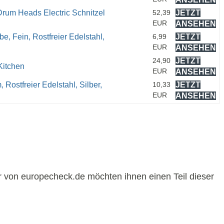
rum Heads Electric Schnitzel
52,39
JETZT
EUR
ANSEHEN
e, Fein, Rostfreier Edelstahl,
6,99
JETZT
EUR
ANSEHEN
24,90
JETZT
Kitchen
EUR
ANSEHEN
 Rostfreier Edelstahl, Silber,
10,33
JETZT
EUR
ANSEHEN
r von europecheck.de möchten ihnen einen Teil dieser