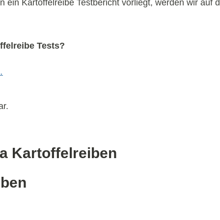
 ein Kartoffelreibe Testbericht vorliegt, werden wir auf
felreibe Tests?
…
ar.
 Kartoffelreiben
iben