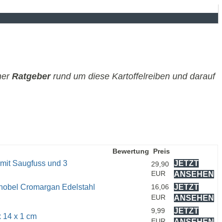
cher
Ratgeber
rund um diese Kartoffelreiben und darauf
Bewertung
Preis
t Saugfuss und 3
JETZT
29,90
EUR
ANSEHEN
nhobel Cromargan Edelstahl
16,06
JETZT
EUR
ANSEHEN
9,99
JETZT
x 14 x 1 cm
EUR
ANSEHEN