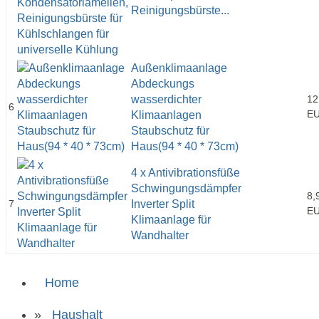
Reinigungsbürste...
Außenklimaanlage
Abdeckungs
wasserdichter
12
6
E
Klimaanlagen
Staubschutz für
Haus(94 * 40 * 73cm)
4 x Antivibrationsfüße
Schwingungsdämpfer
8,
7
Inverter Split
E
Klimaanlage für
Wandhalter
Home
»
Haushalt