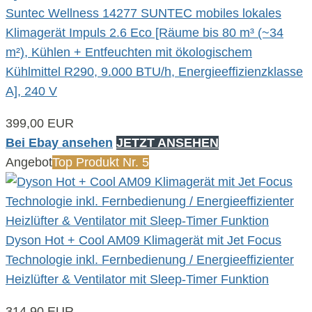
Suntec Wellness 14277 SUNTEC mobiles lokales
Klimagerät Impuls 2.6 Eco [Räume bis 80 m³ (~34
m²), Kühlen + Entfeuchten mit ökologischem
Kühlmittel R290, 9.000 BTU/h, Energieeffizienzklasse
A], 240 V
399,00 EUR
Bei Ebay ansehen
JETZT ANSEHEN
Angebot
Top Produkt Nr. 5
Dyson Hot + Cool AM09 Klimagerät mit Jet Focus
Technologie inkl. Fernbedienung / Energieeffizienter
Heizlüfter & Ventilator mit Sleep-Timer Funktion
314,90 EUR