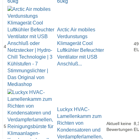
60kg
Arctic Air mobiles
Verdunstungs
Klimagerät Cool
49
4
E
Luftkühler Befeuchter
Ventilator mit USB
Anschluß...
Luckyx HVAC-
Lamellenkamm zum
Richten von
Aktuell keine
8,
5
Bewertungen
E
Kondensatoren und
Verdampferlamellen,