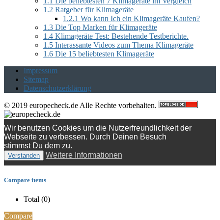
1.1
Die beliebtesten 7 Klimageräte im Vergleich
1.2
Ratgeber für Klimageräte
1.2.1
Wo kann Ich ein Klimageräte Kaufen?
1.3
Die Top Marken für Klimageräte
1.4
Klimageräte Test: Bestehende Testberichte.
1.5
Interassante Videos zum Thema Klimageräte
1.6
Die 15 beliebtesten Klimageräte
Impressum
Sitemap
Datenschutzerklärung
© 2019 europecheck.de Alle Rechte vorbehalten.
Wir benutzen Cookies um die Nutzerfreundlichkeit der
Webseite zu verbessen. Durch Deinen Besuch
stimmst Du dem zu.
Weitere Informationen
Verstanden
Compare items
Total (
0
)
Compare