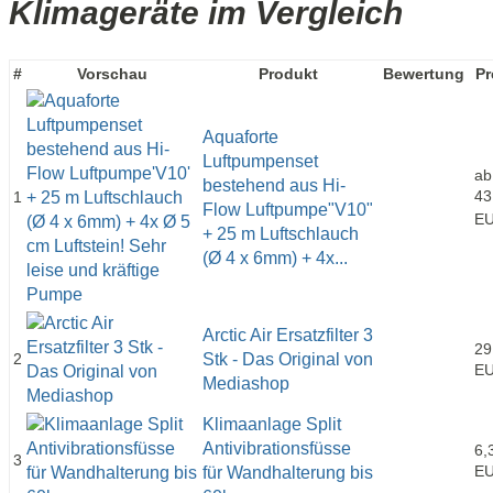
Klimageräte im Vergleich
#
Vorschau
Produkt
Bewertung
Pr
Aquaforte
Luftpumpenset
ab
bestehend aus Hi-
43
1
Flow Luftpumpe"V10"
E
+ 25 m Luftschlauch
(Ø 4 x 6mm) + 4x...
Arctic Air Ersatzfilter 3
29
2
Stk - Das Original von
E
Mediashop
Klimaanlage Split
Antivibrationsfüsse
6,
3
E
für Wandhalterung bis