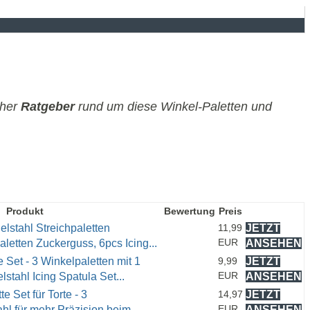
cher
Ratgeber
rund um diese Winkel-Paletten und
Produkt
Bewertung
Preis
elstahl Streichpaletten
11,99
JETZT
EUR
letten Zuckerguss, 6pcs Icing...
ANSEHEN
Set - 3 Winkelpaletten mit 1
9,99
JETZT
EUR
stahl Icing Spatula Set...
ANSEHEN
 Set für Torte - 3
14,97
JETZT
EUR
hl für mehr Präzision beim...
ANSEHEN