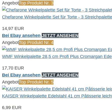
Angebot
Top Produkt Nr. 3
Chefarone Winkelpalette Set für Torte - 3 Streichpalet
14,97 EUR
Bei Ebay ansehen
JETZT ANSEHEN
Angebot
Top Produkt Nr. 4
WMF Winkelpalette 28,5 cm Profi Plus Cromargan Edels
17,70 EUR
Bei Ebay ansehen
JETZT ANSEHEN
Angebot
Top Produkt Nr. 5
KAISER Winkelpalette Edelstahl 41 cm Pâtisserie leich
6,99 EUR