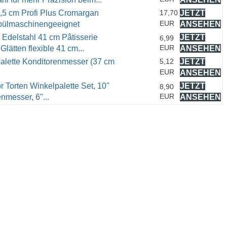
,5 cm Profi Plus Cromargan
17,70
JETZT
EUR
 spülmaschinengeeignet
ANSEHEN
Edelstahl 41 cm Pâtisserie
JETZT
6,99
EUR
Glätten flexible 41 cm...
ANSEHEN
alette Konditorenmesser (37 cm
5,12
JETZT
EUR
ANSEHEN
Torten Winkelpalette Set, 10''
JETZT
8,90
EUR
nmesser, 6''...
ANSEHEN