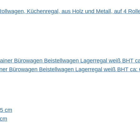
lwagen, Küchenregal, aus Holz und Metall, auf 4 Roll
iner Bürowagen Beistellwagen Lagerregal weiß BHT ca
 cm