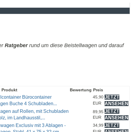
her
Ratgeber
rund um diese Beistellwagen und darauf
Produkt
Bewertung
Preis
lcontainer Bürocontainer
45,90
JETZT
EUR
gen Buche 4 Schubladen...
ANSEHEN
gen auf Rollen, mit Schubladen
JETZT
89,95
EUR
lz, im Landhausstil,...
ANSEHEN
gen Exclusiv mit 3 Ablagen -
34,99
JETZT
EUR
en, Stahl, 41 x 75 x 32 cm,...
ANSEHEN