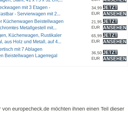
eckwagen mit 3 Etagen -
JETZT
34,99
EUR
astbar - Servierwagen mit 2...
ANSEHEN
er Küchenwagen Beistellwagen
JETZT
21,95
EUR
hromtes Metallgestell mit...
ANSEHEN
n, Küchenwagen, Rustikaler
JETZT
65,99
EUR
 aus Holz und Metall, auf 4...
ANSEHEN
tisch mit 7 Ablagen
JETZT
36,50
n Beistellwagen Lagerregal
EUR
ANSEHEN
r von europecheck.de möchten ihnen einen Teil dieser