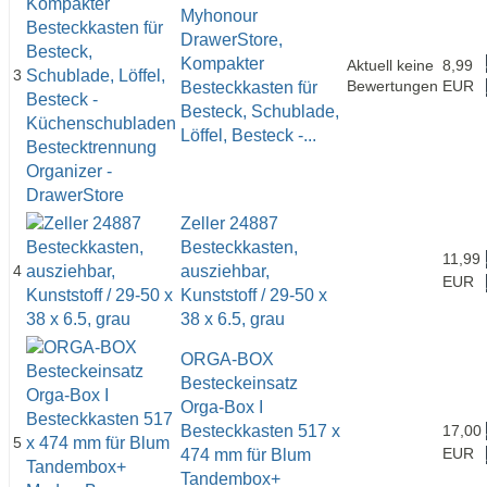
Myhonour
DrawerStore,
Kompakter
Aktuell keine
8,99
3
Bewertungen
EUR
Besteckkasten für
Besteck, Schublade,
Löffel, Besteck -...
Zeller 24887
Besteckkasten,
11,99
4
ausziehbar,
EUR
Kunststoff / 29-50 x
38 x 6.5, grau
ORGA-BOX
Besteckeinsatz
Orga-Box I
Besteckkasten 517 x
17,00
5
EUR
474 mm für Blum
Tandembox+