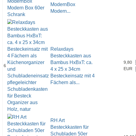
ModernBox
Modern...
Relaxdays
Besteckkasten aus
Bambus HxBxT: ca.
9,80
6
EUR
4 x 25 x 34cm
Besteckeinsatz mit 4
Fächern als...
RH Art
Besteckkasten für
Schubladen 50er