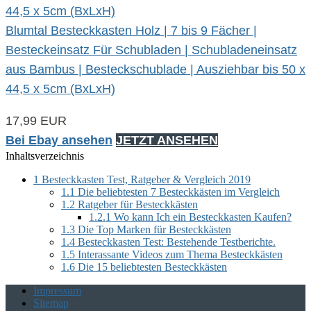
Blumtal Besteckkasten Holz | 7 bis 9 Fächer |
Besteckeinsatz Für Schubladen | Schubladeneinsatz
aus Bambus | Besteckschublade | Ausziehbar bis 50 x
44,5 x 5cm (BxLxH)
17,99 EUR
Bei Ebay ansehen
JETZT ANSEHEN
Inhaltsverzeichnis
1
Besteckkasten Test, Ratgeber & Vergleich 2019
1.1
Die beliebtesten 7 Besteckkästen im Vergleich
1.2
Ratgeber für Besteckkästen
1.2.1
Wo kann Ich ein Besteckkasten Kaufen?
1.3
Die Top Marken für Besteckkästen
1.4
Besteckkasten Test: Bestehende Testberichte.
1.5
Interassante Videos zum Thema Besteckkästen
1.6
Die 15 beliebtesten Besteckkästen
Impressum
Sitemap