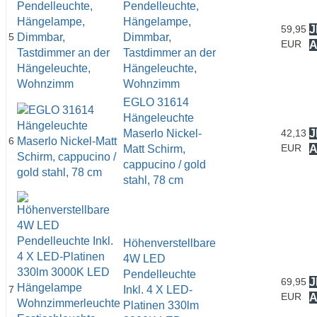
Pendelleuchte,
Hängelampe,
59,95
J
5
Dimmbar,
EUR
Tastdimmer an der
Hängeleuchte,
Wohnzimm
EGLO 31614
Hängeleuchte
Maserlo Nickel-
42,13
J
6
EUR
Matt Schirm,
cappucino / gold
stahl, 78 cm
Höhenverstellbare
4W LED
Pendelleuchte
69,95
J
7
Inkl. 4 X LED-
EUR
Platinen 330lm