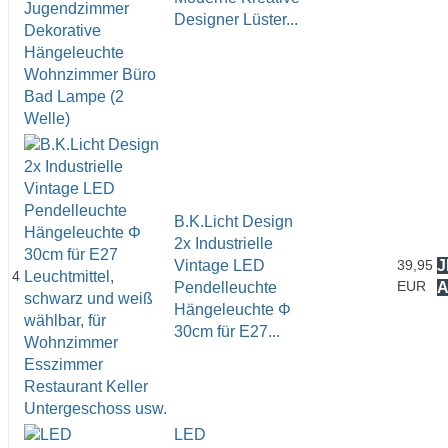
Designer Lüster...
B.K.Licht Design
2x Industrielle
Vintage LED
39,95
J
4
EUR
Pendelleuchte
Hängeleuchte Φ
30cm für E27...
LED