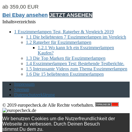
ab 359,00 EUR
Bei Ebay ansehen
JETZT ANSEHEN
Inhaltsverzeichnis
1
Esszimmerlampen Test, Ratgeber & Vergleich 2019
1.1
Die beliebtesten 7 Esszimmerlampen im Vergleich
1.2
Ratgeber für Esszimmerlampen
1.2.1
Wo kann Ich ein Esszimmerlampen
Kaufen?
1.3
Die Top Marken für Esszimmerlampen
1.4
Esszimmerlampen Test: Bestehende Testberichte.
1.5
Interassante Videos zum Thema Esszimmerlampen
1.6
Die 15 beliebtesten Esszimmerlampen
Impressum
Sitemap
Datenschutzerklärung
© 2019 europecheck.de Alle Rechte vorbehalten.
Wir benutzen Cookies um die Nutzerfreundlichkeit der
Webseite zu verbessen. Durch Deinen Besuch
stimmst Du dem zu.