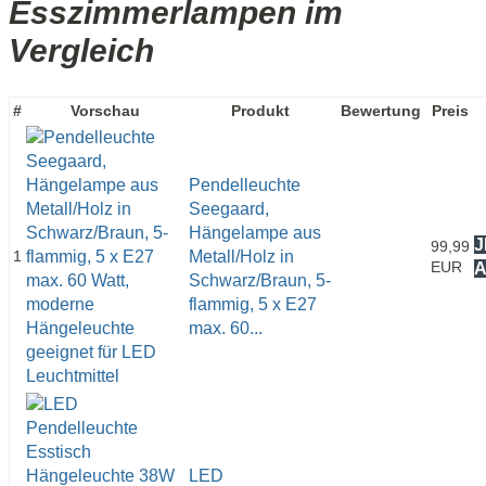
Esszimmerlampen im
Vergleich
#
Vorschau
Produkt
Bewertung
Preis
Pendelleuchte
Seegaard,
Hängelampe aus
J
99,99
1
Metall/Holz in
EUR
Schwarz/Braun, 5-
flammig, 5 x E27
max. 60...
LED