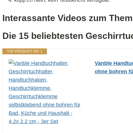
Interassante Videos zum Them
Die 15 beliebtesten Geschirrtu
TOP PRODUKT NR. 1
Vanble Handtu
ohne bohren fü