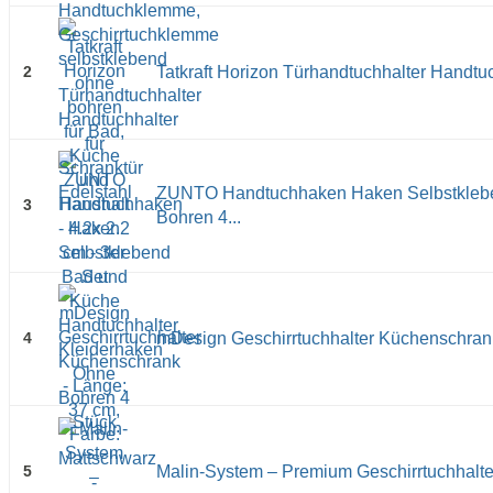
2
Tatkraft Horizon Türhandtuchhalter Handtuc
ZUNTO Handtuchhaken Haken Selbstklebe
3
Bohren 4...
4
mDesign Geschirrtuchhalter Küchenschrank 
5
Malin-System – Premium Geschirrtuchhalter 