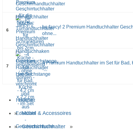
be fancy! 2 Premium Handtuchhalter Gesch
6
ohne...
4 Premium Handtuchhalter im Set für Bad, 
7
-...
Home
»
Möbel & Accessoires
»
Geschirrtuchhalter
»