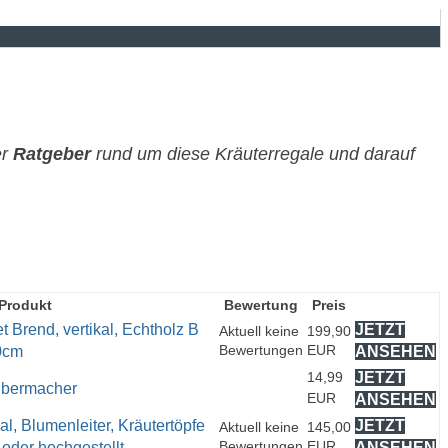
er
Ratgeber
rund um diese Kräuterregale und darauf
Produkt
Bewertung
Preis
Brend, vertikal, Echtholz B
JETZT
Aktuell keine
199,90
Bewertungen
EUR
0cm
ANSEHEN
14,99
JETZT
elbermacher
EUR
ANSEHEN
al, Blumenleiter, Kräutertöpfe
JETZT
Aktuell keine
145,00
Bewertungen
EUR
 oder hochgestellt...
ANSEHEN