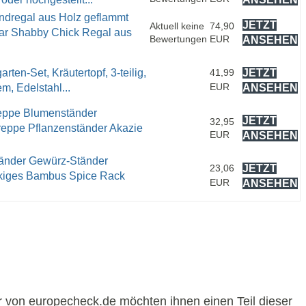
dregal aus Holz geflammt
JETZT
Aktuell keine
74,90
ar Shabby Chick Regal aus
Bewertungen
EUR
ANSEHEN
en-Set, Kräutertopf, 3-teilig,
41,99
JETZT
EUR
, Edelstahl...
ANSEHEN
eppe Blumenständer
JETZT
32,95
reppe Pflanzenständer Akazie
EUR
ANSEHEN
änder Gewürz-Ständer
23,06
JETZT
ckiges Bambus Spice Rack
EUR
ANSEHEN
r von europecheck.de möchten ihnen einen Teil dieser