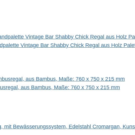
alette Vintage Bar Shabby Chick Regal aus Holz Palet
busregal, aus Bambus, Maße: 760 x 750 x 215 mm