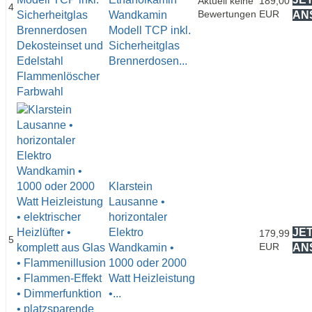
Aktuell keine
189,00
4
Bewertungen
EUR
Wandkamin
AN
Modell TCP inkl.
Sicherheitglas
Brennerdosen...
Klarstein
Lausanne •
horizontaler
Elektro
JE
179,99
5
EUR
Wandkamin •
AN
1000 oder 2000
Watt Heizleistung
•...