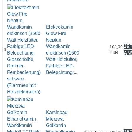
Elektrokamin
Glow Fire
Neptun,
Wandkamin
JE
169,90
3
EUR
elektrisch (1500
AN
Watt Heizlüfter,
Farbige LED-
Beleuchtung;...
Kaminbau
Mierzwa
Gelkamin
Ethanolkamin
JE