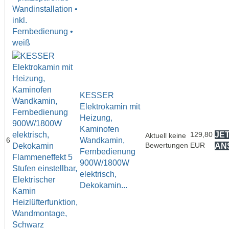
KESSER
Elektrokamin mit
Heizung,
Kaminofen
129,80
JE
Aktuell keine
6
Wandkamin,
Bewertungen
EUR
AN
Fernbedienung
900W/1800W
elektrisch,
Dekokamin...