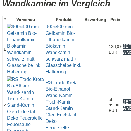
Wandkamine im Vergleich
#
Vorschau
Produkt
Bewertung
Preis
900x400 mm
Gelkamin Bio-
Ethanolkamin
Biokamin
JE
128,99
1
EUR
Wandkamin
AN
schwarz matt +
Glasscheibe inkl.
Halterung
RS Trade Kreta
Bio-Ethanol
Wand-Kamin
ab
Tisch-Kamin
JE
2
49,90
Stand-Kamin
AN
EUR
Ofen Edelstahl
Deko
Feuerstelle...