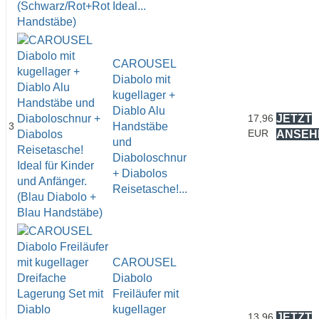
Ideal...
CAROUSEL
Diabolo mit
kugellager +
Diablo Alu
17,96
JETZT
3
Handstäbe
EUR
ANSEH
und
Diaboloschnur
+ Diabolos
Reisetasche!...
CAROUSEL
Diabolo
Freiläufer mit
kugellager
13,96
JETZT