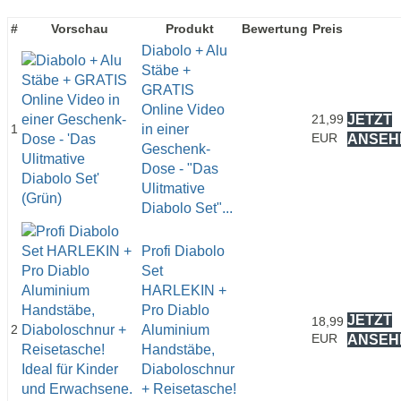
#
Vorschau
Produkt
Bewertung
Preis
Diabolo + Alu
Stäbe +
GRATIS
Online Video
21,99
JETZT
1
in einer
EUR
ANSEH
Geschenk-
Dose - "Das
Ulitmative
Diabolo Set"...
Profi Diabolo
Set
HARLEKIN +
Pro Diablo
JETZT
18,99
2
Aluminium
EUR
ANSEH
Handstäbe,
Diaboloschnur
+ Reisetasche!