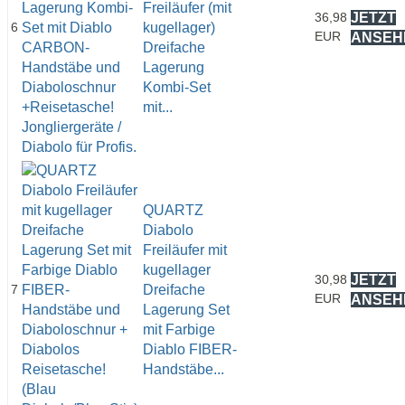
Freiläufer (mit
36,98
JETZT
6
kugellager)
EUR
ANSEH
Dreifache
Lagerung
Kombi-Set
mit...
QUARTZ
Diabolo
Freiläufer mit
kugellager
30,98
JETZT
7
Dreifache
EUR
ANSEH
Lagerung Set
mit Farbige
Diablo FIBER-
Handstäbe...