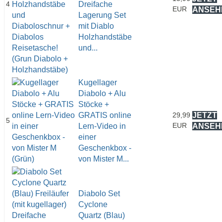
4
Dreifache
EUR
ANSEH
Lagerung Set
mit Diablo
Holzhandstäbe
und...
Kugellager
Diabolo + Alu
Stöcke +
GRATIS online
29,99
JETZT
5
EUR
Lern-Video in
ANSEH
einer
Geschenkbox -
von Mister M...
Diabolo Set
Cyclone
Quartz (Blau)