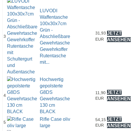
LUVODI
Waffentasche
100x30x7cm
Grün -
31,93
JETZT
3
Abschließbare
EUR
ANSEHEN
Gewehrtasche
Gewehrkoffer
Rutentasche
mit...
Hochwertig
gepolsterte
G8DS
JETZT
11,90
4
EUR
Gewehrtasche
ANSEHEN
130 cm
BLACK
Rifle Case oliv
JETZT
54,15
5
EUR
large
ANSEHEN