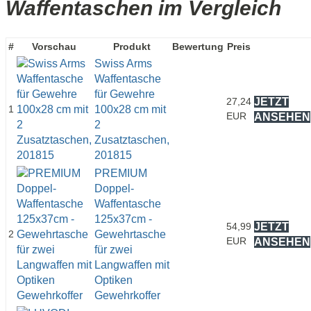
Waffentaschen im Vergleich
#
Vorschau
Produkt
Bewertung
Preis
Swiss Arms
Waffentasche
für Gewehre
27,24
JETZT
1
100x28 cm mit
EUR
ANSEHEN
2
Zusatztaschen,
201815
PREMIUM
Doppel-
Waffentasche
125x37cm -
54,99
JETZT
2
Gewehrtasche
EUR
ANSEHEN
für zwei
Langwaffen mit
Optiken
Gewehrkoffer