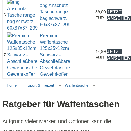
ahg Anschütz
Tasche range
89,00
JETZT
6
EUR
bag schwarz,
ANSEHEN
60x37x37, 299
Premium
Waffentasche
125x35x12cm
44,99
JETZT
7
Schwarz -
EUR
ANSEHEN
Abschließbare
Gewehrtasche
Gewehrkoffer
Home
»
Sport & Freizeit
»
Waffentasche
»
Ratgeber für Waffentaschen
Aufgrund vieler Marken und Optionen kann die