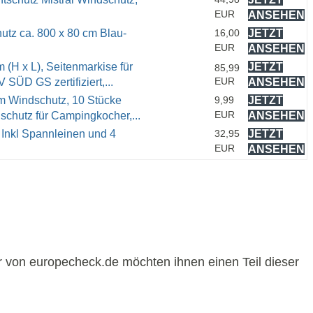
EUR
ANSEHEN
utz ca. 800 x 80 cm Blau-
16,00
JETZT
EUR
ANSEHEN
H x L), Seitenmarkise für
JETZT
85,99
EUR
SÜD GS zertifiziert,...
ANSEHEN
m Windschutz, 10 Stücke
9,99
JETZT
EUR
chutz für Campingkocher,...
ANSEHEN
Inkl Spannleinen und 4
32,95
JETZT
EUR
ANSEHEN
r von europecheck.de möchten ihnen einen Teil dieser