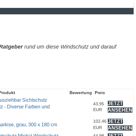
Ratgeber
rund um diese Windschutz und darauf
Produkt
Bewertung
Preis
sziehbar Sichtschutz
JETZT
43,95
z - Diverse Farben und
EUR
ANSEHEN
102,46
JETZT
arkise, grau, 300 x 180 cm
EUR
ANSEHEN
tschutz Mistral Windschutz,
44,98
JETZT