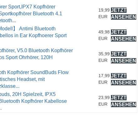
er Sport,IPX7 Kopfhörer
19,99
JETZT
Sportkopfhörer Bluetooth 4.1
EUR
ANSEHEN
tooth...
odell】 Antimi Bluetooth
49,98
JETZT
bellos in Ear Kopfhoerer Sport
EUR
ANSEHEN
fhörer, V5.0 Bluetooth Kopfhörer
35,99
JETZT
los Sport Ohrhörer, 120H
EUR
ANSEHEN
oth Kopfhörer SoundBuds Flow
17,99
JETZT
tisches Headset, mit
EUR
ANSEHEN
klasse...
buds, 20H Spielzeit, IPX5
23,99
JETZT
Bluetooth Kopfhörer Kabellose
EUR
ANSEHEN
.