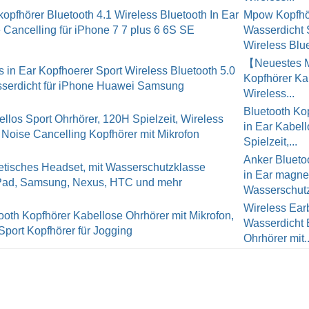
Mpow Kopfhör
Wasserdicht 
Wireless Blue
【Neuestes M
Kopfhörer Ka
Wireless...
Bluetooth Kop
in Ear Kabel
Spielzeit,...
Anker Blueto
in Ear magne
Wasserschutz
Wireless Ear
Wasserdicht 
Ohrhörer mit..