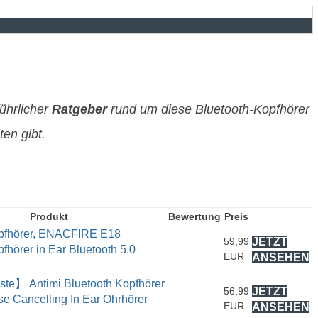
führlicher
Ratgeber
rund um diese Bluetooth-Kopfhörer
en gibt.
Produkt
Bewertung
Preis
opfhörer, ENACFIRE E18
59,99
JETZT
fhörer in Ear Bluetooth 5.0
EUR
ANSEHEN
te】 Antimi Bluetooth Kopfhörer
56,99
JETZT
se Cancelling In Ear Ohrhörer
EUR
ANSEHEN