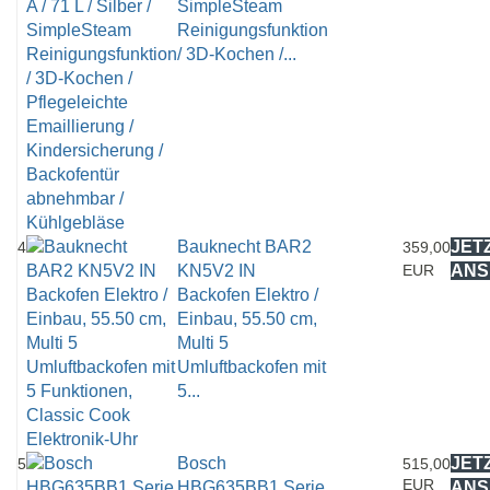
SimpleSteam
Reinigungsfunktion
/ 3D-Kochen /...
Bauknecht BAR2
JET
4
359,00
KN5V2 IN
EUR
ANS
Backofen Elektro /
Einbau, 55.50 cm,
Multi 5
Umluftbackofen mit
5...
Bosch
JET
5
515,00
EUR
HBG635BB1 Serie
ANS