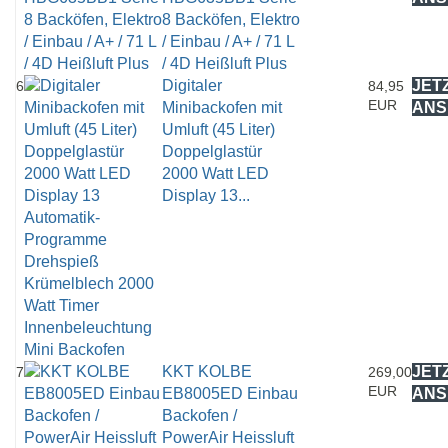
8 Backöfen, Elektro
/ Einbau / A+ / 71 L
/ 4D Heißluft Plus
Digitaler
JET
6
84,95
EUR
Minibackofen mit
ANS
Umluft (45 Liter)
Doppelglastür
2000 Watt LED
Display 13...
KKT KOLBE
JET
7
269,00
EUR
EB8005ED Einbau
ANS
Backofen /
PowerAir Heissluft