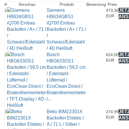
#
Vorschau
Produkt
Bewertung
Preis
Siemens
JET
1
473,36
EUR
HB634GBS1
ANS
iQ700 Einbau
Backofen / A+ / 71 l
/
Schwarz/Edelstahl
/ 4D Heißluft
Bosch
JET
2
624,00
EUR
HBG633OS1
ANS
Backofen / 59,5 cm
/ Edelstahl-
Lüfterrad /
EcoClean Direct /
Bratenthermometer
/...
Beko BIM22301X
JET
3
274,99
EUR
Backofen Elektro /
ANS
A / 71 L / Silber /